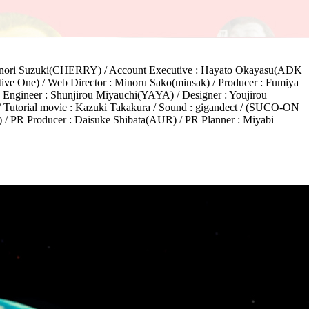
: Akinori Suzuki(CHERRY) / Account Executive : Hayato Okayasu(ADK
ve One) / Web Director : Minoru Sako(minsak) / Producer : Fumiya
Engineer : Shunjirou Miyauchi(YAYA) / Designer : Youjirou
) / Tutorial movie : Kazuki Takakura / Sound : gigandect / (SUCO-ON
 PR Producer : Daisuke Shibata(AUR) / PR Planner : Miyabi