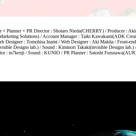
rector + Planner + PR Director : Shotaro Nieda(CHERRY) / Producer 
Marketing Solutions) / Account Manager : Taiki Kawakami(ADK Creati
Designer : Tomohisa Inami / Web Designer : Aki Makita / Front-end 
isible Designs lab.) / Sound : Kiminori Takaki(invisible Designs lab.
: m7kenji / Sound : KUNIO / PR Planner : Satoshi Furusawa(AUR) /