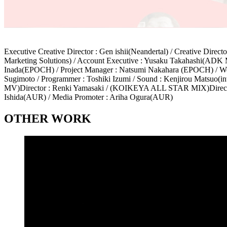
Executive Creative Director : Gen ishii(Neandertal) / Creative Di
Marketing Solutions) / Account Executive : Yusaku Takahashi(ADK 
Inada(EPOCH) / Project Manager : Natsumi Nakahara (EPOCH) / Web 
Sugimoto / Programmer : Toshiki Izumi / Sound : Kenjirou Matsuo(inv
MV)Director : Renki Yamasaki / (KOIKEYA ALL STAR MIX)Director 
Ishida(AUR) / Media Promoter : Ariha Ogura(AUR)
OTHER WORK