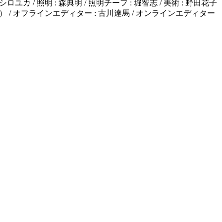
マシロユカ / 照明 : 森典明 / 照明チーフ : 堀智志 / 美術 : 野田花子
ridge） / オフラインエディター : 古川達馬 / オンラインエディター