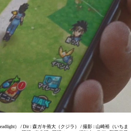
（Headlight） / Dir : 森ガキ侑大（クジラ） / 撮影 : 山崎裕（いちま