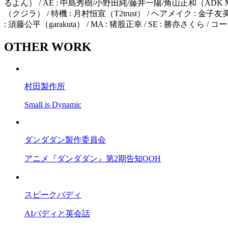
るよん） / AE : 中島秀樹/小野田純/藤井一陽/角山正和（ADK Marke
（クジラ） / 特機 : 月村恒宣（T2trust） / ヘアメイク : 金
: 須藤公平（garakuta） / MA : 猪股正幸 / SE : 勝亦さくら 
OTHER WORK
村田製作所
Small is Dynamic
ダンダダン製作委員会
アニメ『ダンダダン』第2期告知OOH
スピークバディ
AIバディと英会話