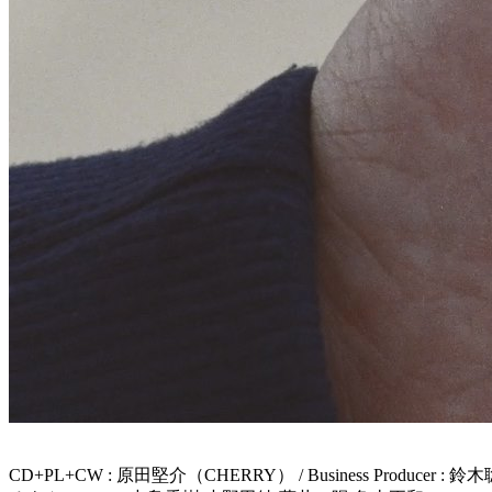
CD+PL+CW : 原田堅介（CHERRY） / Business Producer :