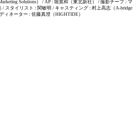
ting Solutions） / AP : 堀寛和（東北新社） / 撮影チーフ : 
子友美 / スタイリスト : 関敏明 / キャスティング : 村上高志（A-b
/ コーディネーター : 佐藤真澄（HIGHTIDE）