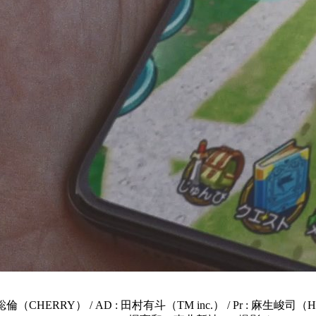
 鈴木聡倫（CHERRY） / AD : 田村有斗（TM inc.） / Pr : 麻生峻司