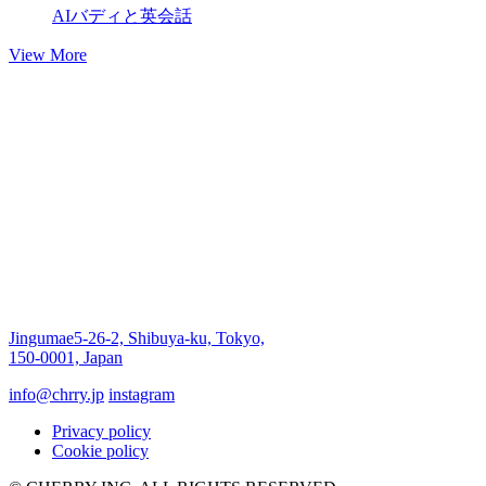
AIバディと英会話
View More
Jingumae5-26-2, Shibuya-ku, Tokyo,
150-0001, Japan
info@chrry.jp
instagram
Privacy policy
Cookie policy