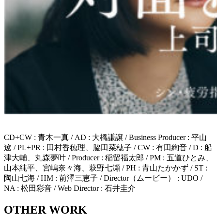
CD+CW : ⻘⽊⼀真 / AD : ⼤橋謙譲 / Business Producer : 平⼭
遼 / PL+PR : ⽥村⾹穂理、脇⽥菜穂⼦ / CW : 有⽥絢⾳ / D : 船
津大輔、丸森夢叶 / Producer : 稲留福太郎 / PM : 五道ひとみ、
山本純平、宮嶋奈々海、萩野七瀬 / PH : ⻘⼭たかかず / ST :
陶⼭七海 / HM : 前澤三恵⼦ / Director（ムービー） : UDO /
NA : 松田彩音 / Web Director : 石井圭介
OTHER WORK