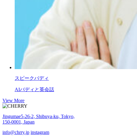
スピークバディ
AIバディと英会話
View More
Jingumae5-26-2, Shibuya-ku, Tokyo,
150-0001, Japan
info@chrry.jp
instagram