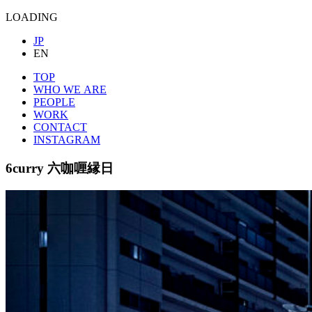
LOADING
JP
EN
TOP
WHO WE ARE
PEOPLE
WORK
CONTACT
INSTAGRAM
6curry
六咖喱縁日