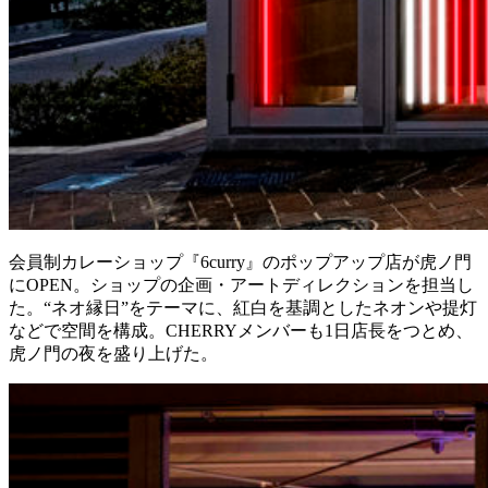
会員制カレーショップ『6curry』のポップアップ店が虎ノ門
にOPEN。ショップの企画・アートディレクションを担当し
た。“ネオ縁日”をテーマに、紅白を基調としたネオンや提灯
などで空間を構成。CHERRYメンバーも1日店長をつとめ、
虎ノ門の夜を盛り上げた。