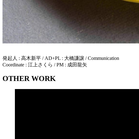
発起人 : 高木新平 / AD+PL : 大橋謙譲 / Communication
Coordinate : 江上さくら / PM : 成田龍矢
OTHER WORK