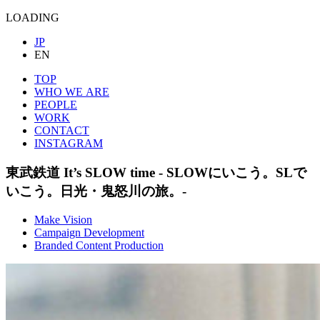
LOADING
JP
EN
TOP
WHO WE ARE
PEOPLE
WORK
CONTACT
INSTAGRAM
東武鉄道
It’s SLOW time - SLOWにいこう。SLで
いこう。日光・鬼怒川の旅。-
Make Vision
Campaign Development
Branded Content Production