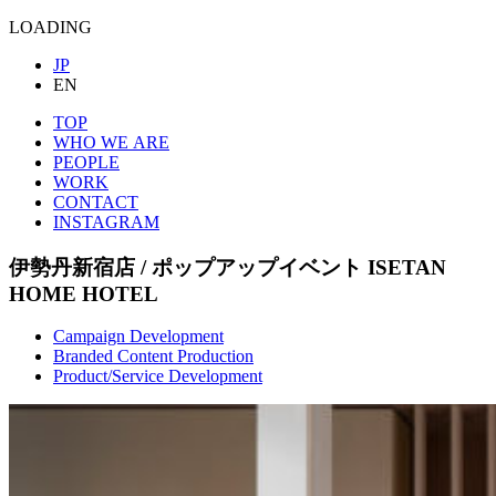
LOADING
JP
EN
TOP
WHO WE ARE
PEOPLE
WORK
CONTACT
INSTAGRAM
伊勢丹新宿店 / ポップアップイベント
ISETAN
HOME HOTEL
Campaign Development
Branded Content Production
Product/Service Development